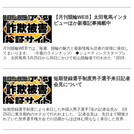
リジナルクオカードをプレゼント♪...
【月刊競輪WEB】太田竜馬インタ
公式からのお知らせ
ビューほか新着記事掲載中
月刊競輪WEBでは、毎週、競輪の魅力と最新情報を読者の皆様に発信し
てまいります。 〈今週のラインナップ〉 ◆シューティングスタープレ
ス 太田竜馬 5月25日から26日にかけて松山競輪場で行われた『2019年
度 全日本プロ選手権自転車競技大会...
短期登録選手制度男子選手来日記者
公式からのお知らせ
会見について
短期登録選手制度により来日した外国人男子選手7名の記者会見が、3月
25日に東京都内のホテルで行われました。 記者会見は、先日まで開催さ
れていた世界選手権大会での活躍からほぼ休む間もなく来日した世界の
強豪選手7名が登壇し、なかでも日本でもお...