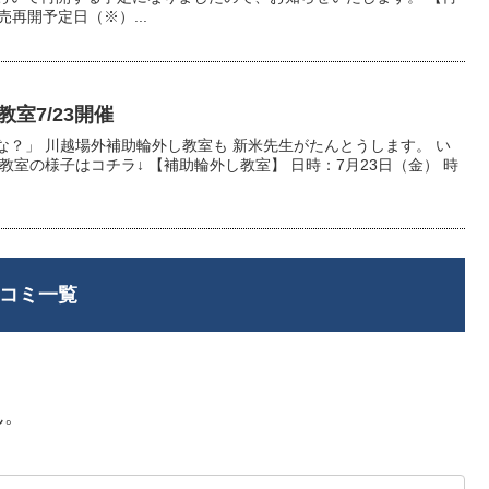
売再開予定日（※）...
室7/23開催
？」 川越場外補助輪外し教室も 新米先生がたんとうします。 い
教室の様子はコチラ↓ 【補助輪外し教室】 日時：7月23日（金） 時
コミ一覧
ん。