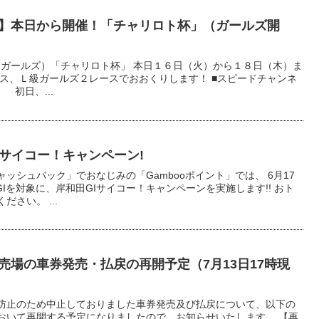
】本日から開催！「チャリロト杯」（ガールズ開
（ガールズ）「チャリロト杯」 本日１６日（火）から１８日（木）ま
ース、Ｌ級ガールズ２レースでおおくりします！ ■スピードチャンネ
 初日、...
Iサイコー！キャンペーン!
ッシュバック」でおなじみの「Gambooポイント」では、 6月17
 GIを対象に、岸和田GIサイコー！キャンペーンを実施します!! おト
さい。 ...
売場の車券発売・払戻の再開予定（7月13日17時現
防止のため中止しておりました車券発売及び払戻について、以下の
おいて再開する予定になりましたので、お知らせいたします。 【再