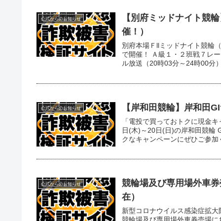
【別府ミッドナイト競輪
公式からのお知らせ
催！）
別府本場Ｆllミッドナイト競輪
で開催！ Ａ級１・２班戦７レ
ル放送（20時03分～24時00分）
【岸和田競輪】岸和田G
公式からのお知らせ
「電投で買っておトクに現金キャ
日(木)～20日(日)の岸和田競輪
クなキャンペーンにぜひご参加くだ
競輪場及び専用場外車券
公式からのお知らせ
在）
新型コロナウイルス感染症拡大
競輪場及び専用場外車券売場に