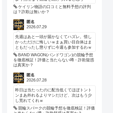
ケイリン物語の口コミと無料予想の評判
は？詐欺は無いか？
匿名
2026.07.29
先週はあと一頭が届かなくてハズレ。惜し
かっただけに悔しいｗまぁ買い目自体はま
ともだったし懲りずに今週も参加するわｗ
BAND WAGON(バンドワゴン)の競輪予想
を徹底検証！評価と当たらない噂・詐欺疑惑
は真実か？
匿名
2026.07.28
昨日は当たったのに配当低くてほぼトント
ンまあ外れるよりマシだけど、次はもう少
し荒れてくれｗ
競輪スパークの競輪予想を徹底検証！評価