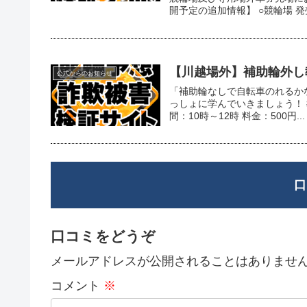
開予定の追加情報】 ○競輪場 発
【川越場外】補助輪外し教
公式からのお知らせ
「補助輪なしで自転車のれるかな
っしょに学んでいきましょう！ 
間：10時～12時 料金：500円...
口
口コミをどうぞ
メールアドレスが公開されることはありませ
コメント
※