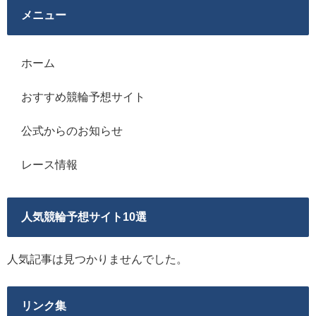
メニュー
ホーム
おすすめ競輪予想サイト
公式からのお知らせ
レース情報
人気競輪予想サイト10選
人気記事は見つかりませんでした。
リンク集