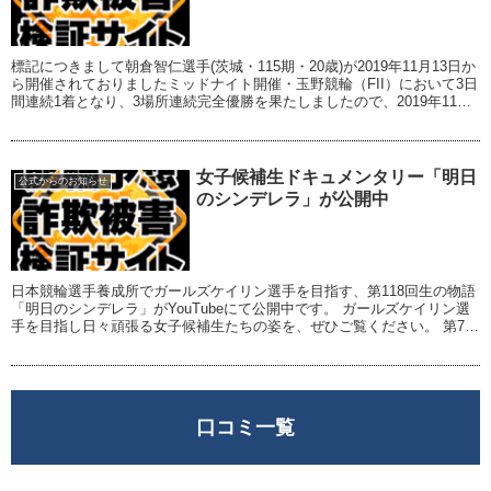
標記につきまして朝倉智仁選手(茨城・115期・20歳)が2019年11月13日か
ら開催されておりましたミッドナイト開催・玉野競輪（FII）において3日
間連続1着となり、3場所連続完全優勝を果たしましたので、2019年11月
16日付でA級2班...
女子候補生ドキュメンタリー「明日
公式からのお知らせ
のシンデレラ」が公開中
日本競輪選手養成所でガールズケイリン選手を目指す、第118回生の物語
「明日のシンデレラ」がYouTubeにて公開中です。 ガールズケイリン選
手を目指し日々頑張る女子候補生たちの姿を、ぜひご覧ください。 第7回
栄光への7thステージ ～シン...
口コミ一覧