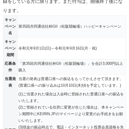
録をしている方に限ります。また付与は、開催終了後にな
ります。
キャン
ペーン
第35回共同通信社杯GII（松阪競輪場）ハッピーキャンペーン
名
キャン
ペーン
令和元年9月1日(日)～令和元年9月16日(月・祝)
期間
応募条
「第35回共同通信社杯GII（松阪競輪場）」を合計3,000円以上
件
購入
当選発
当選の発表は普通口座への振込をもってかえさせて頂きます。
表
(普通口座への振り込みは10月10日(木)頃を予定しています。)
(1)ご当選された場合は入会時に登録された普通口座への振込を
いたします。
(2)ご登録されている住所に変更が生じた場合は、本キャンペー
ン期間中にKEIRIN.JPのマイページより変更のお手続きをお願
いいたします。
(3)現金の振込時点で、電話・インターネット投票会員資格を失