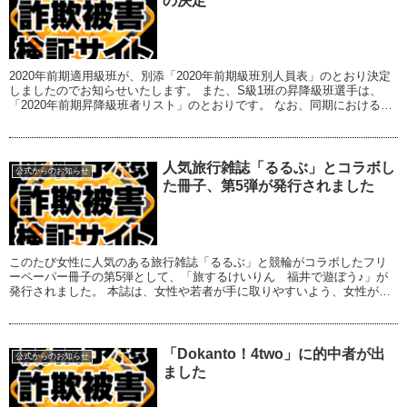
の決定
2020年前期適用級班が、別添「2020年前期級班別人員表」のとおり決定
しましたのでお知らせいたします。 また、S級1班の昇降級班選手は、
「2020年前期昇降級班者リスト」のとおりです。 なお、同期における級
班は2020年前期（2019年1...
人気旅行雑誌「るるぶ」とコラボし
公式からのお知らせ
た冊子、第5弾が発行されました
このたび女性に人気のある旅行雑誌「るるぶ」と競輪がコラボしたフリ
ーペーパー冊子の第5弾として、「旅するけいりん 福井で遊ぼう♪」が
発行されました。 本誌は、女性や若者が手に取りやすいよう、女性が喜
ぶグルメや観光地情報を掲載し、スタンプラリー...
「Dokanto！4two」に的中者が出
公式からのお知らせ
ました