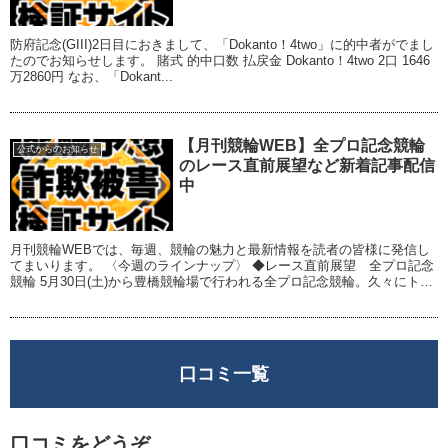
防府記念(GIII)2日目におきまして、「Dokanto！4two」に的中者がでまし
たのでお知らせします。 賭式 的中口数 払戻金 Dokanto！4two 2口 1646
万2860円 なお、「Dokant...
【月刊競輪WEB】全プロ記念競輪
公式からのお知らせ
のレース直前展望など新着記事配信
中
月刊競輪WEBでは、毎週、競輪の魅力と最新情報を読者の皆様に発信し
てまいります。 〈今週のラインナップ〉 ◆レース直前展望 全プロ記念
競輪 5月30日(土)から豊橋競輪場で行われる全プロ記念競輪。久々にトッ
プ選手たちのレースが開催されます...
口コミ一覧
口コミをどうぞ