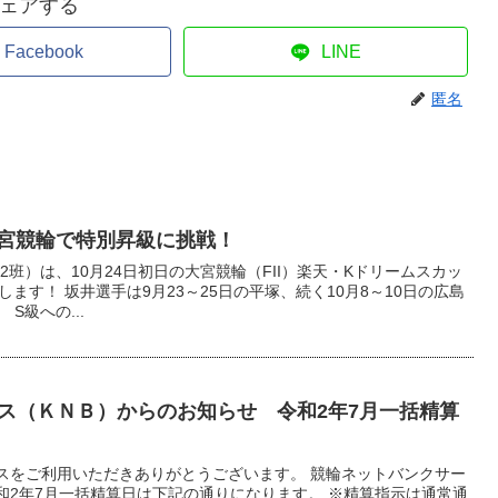
ェアする
Facebook
LINE
匿名
6大宮競輪で特別昇級に挑戦！
2班）は、10月24日初日の大宮競輪（FII）楽天・Kドリームスカッ
ます！ 坂井選手は9月23～25日の平塚、続く10月8～10日の広島
S級への...
ス（ＫＮＢ）からのお知らせ 令和2年7月一括精算
スをご利用いただきありがとうございます。 競輪ネットバンクサー
和2年7月一括精算日は下記の通りになります。 ※精算指示は通常通