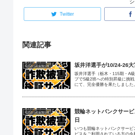
シ
Twitter
関連記事
坂井洋選手が10/24-2
公式からのお知らせ
坂井洋選手（栃木・115期・A級
プでS級2班への特別昇級に挑戦し
にて、完全優勝を果たしました。 
競輪ネットバンクサービ
公式からのお知らせ
日
いつも競輪ネットバンクサービ
ビスをご利用されている方の令