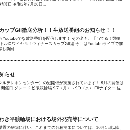
日 令和2年7月28日...
カップGII徹底分析！！生放送番組のお知らせ！！
Youtubeでな放送番組を配信します！ その名も、【当てる！競輪
ルロワイヤル！ウィナーズカップGII編 今回はYoutubeライブで前
も前回...
お知らせ
サイクルテレホンセンター）の冠開催が実施されています！ 9月の開催は
催日 グレード 松阪競輪場 9/7（月）～9/9（水） FIIナイター 佐
わき平競輪場における場外発売等について
措置の解除に伴い、これまでの各種制限については、10月1日以降、