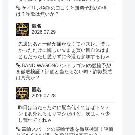
ケイリン物語の口コミと無料予想の評判
は？詐欺は無いか？
匿名
2026.07.29
先週はあと一頭が届かなくてハズレ。惜し
かっただけに悔しいｗまぁ買い目自体はま
ともだったし懲りずに今週も参加するわｗ
BAND WAGON(バンドワゴン)の競輪予想
を徹底検証！評価と当たらない噂・詐欺疑惑
は真実か？
匿名
2026.07.28
昨日は当たったのに配当低くてほぼトント
ンまあ外れるよりマシだけど、次はもう少
し荒れてくれｗ
競輪スパークの競輪予想を徹底検証！評価