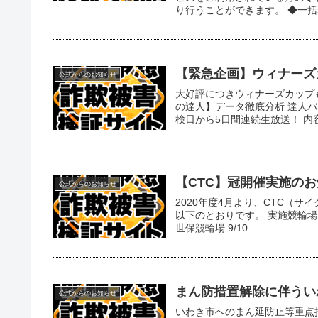
り行うことができます。 ◆一括精算
【緊急企画】ウィナーズ
公式からのお知らせ
大好評につきウィナーズカップも
の達人】データ徹底分析 達人バト
検日から5日間連続生放送！ 内容
【CTC】冠開催実施の
公式からのお知らせ
2020年度4月より、CTC（
以下のとおりです。 実施競輪場 開
世保競輪場 9/10...
まん防措置解除に伴うい
公式からのお知らせ
いわき市へのまん延防止等重点