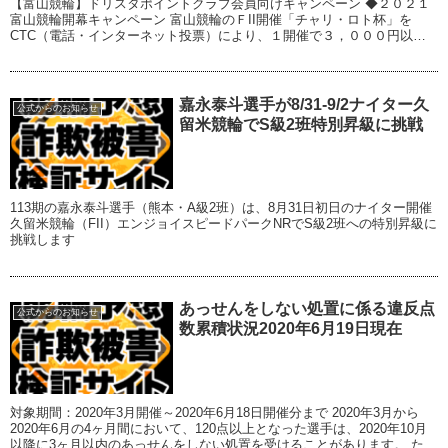
【富山競輪】ドリスタポイントクラブ会員向けキャンペーン ◆２０２１
富山競輪開幕キャンペーン 富山競輪のＦII開催「チャリ・ロト杯」を
CTC（電話・インターネット投票）により、１開催で３，０００円以上
ご投票いただくと 抽選で１０名様に『...
嘉永泰斗選手が8/31-9/2ナイター久
公式からのお知らせ
留米競輪でS級2班特別昇級に挑戦
113期の嘉永泰斗選手（熊本・A級2班）は、8月31日初日のナイター開催
久留米競輪（FII）エンジョイスピードパークNRでS級2班への特別昇級に
挑戦します
あっせんをしない処置に係る違反点
公式からのお知らせ
数累積状況2020年6月19日現在
対象期間：2020年3月開催～2020年6月18日開催分まで 2020年3月から
2020年6月の4ヶ月間において、120点以上となった選手は、2020年10月
以降に3ヶ月以内のあっせんをしない処置を受けることがあります。 ただ