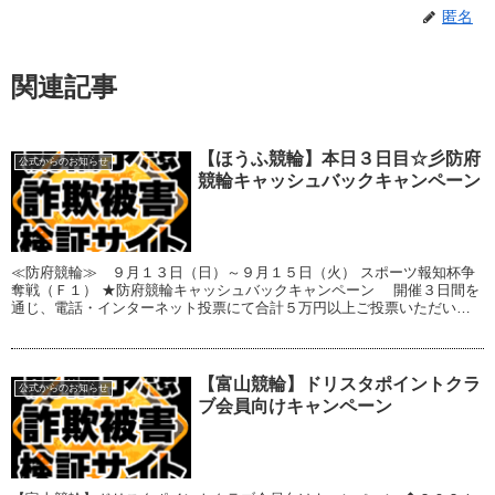
匿名
関連記事
【ほうふ競輪】本日３日目☆彡防府
公式からのお知らせ
競輪キャッシュバックキャンペーン
≪防府競輪≫ ９月１３日（日）～９月１５日（火） スポーツ報知杯争
奪戦（Ｆ１） ★防府競輪キャッシュバックキャンペーン 開催３日間を
通じ、電話・インターネット投票にて合計５万円以上ご投票いただいた
方の中から 抽選で５名様に３０，０００...
【富山競輪】ドリスタポイントクラ
公式からのお知らせ
ブ会員向けキャンペーン