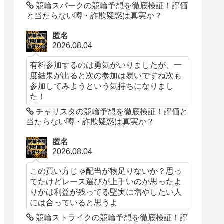
競輪スパークの競輪予想を徹底検証！評価
と当たらない噂・詐欺疑惑は真実か？
匿名
2026.08.04
有料参加するのは勇気がいりましたが、一
度結果が出ると次の参加は易いですね次も
参加してみようという気持ちになりまし
た！
チャリスタの競輪予想を徹底検証！評価と
当たらない噂・詐欺疑惑は真実か？
匿名
2026.08.04
この買い方じゃ配当が物足りないか？思っ
てたけどレース選びが上手いのか思ったよ
りかは利益が残ってる堅実に増やしたい人
には合っていると思うよ
競輪ストライクの競輪予想を徹底検証！評