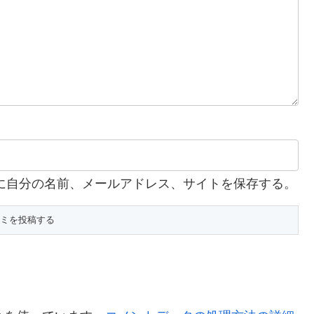
に自分の名前、メールアドレス、サイトを保存する。