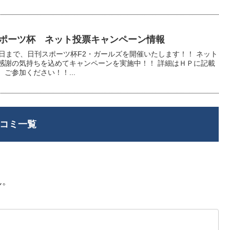
ポーツ杯 ネット投票キャンペーン情報
28日まで、日刊スポーツ杯F2・ガールズを開催いたします！！ ネット
感謝の気持ちを込めてキャンペーンを実施中！！ 詳細はＨＰに記載
ご参加ください！！...
コミ一覧
ん。