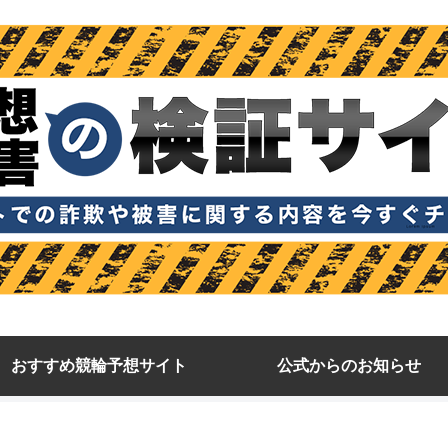
おすすめ競輪予想サイト
公式からのお知らせ