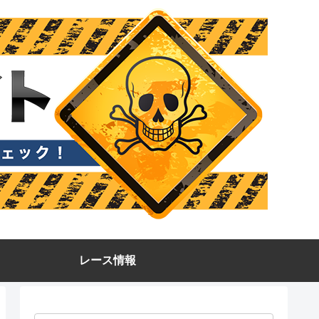
レース情報