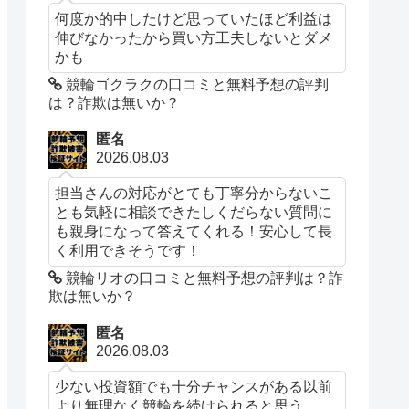
何度か的中したけど思っていたほど利益は
伸びなかったから買い方工夫しないとダメ
かも
競輪ゴクラクの口コミと無料予想の評判
は？詐欺は無いか？
匿名
2026.08.03
担当さんの対応がとても丁寧分からないこ
とも気軽に相談できたしくだらない質問に
も親身になって答えてくれる！安心して長
く利用できそうです！
競輪リオの口コミと無料予想の評判は？詐
欺は無いか？
匿名
2026.08.03
少ない投資額でも十分チャンスがある以前
より無理なく競輪を続けられると思う