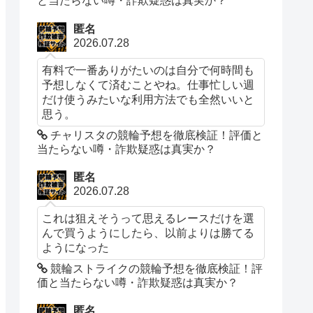
と当たらない噂・詐欺疑惑は真実か？
匿名
2026.07.28
有料で一番ありがたいのは自分で何時間も
予想しなくて済むことやね。仕事忙しい週
だけ使うみたいな利用方法でも全然いいと
思う。
チャリスタの競輪予想を徹底検証！評価と
当たらない噂・詐欺疑惑は真実か？
匿名
2026.07.28
これは狙えそうって思えるレースだけを選
んで買うようにしたら、以前よりは勝てる
ようになった
競輪ストライクの競輪予想を徹底検証！評
価と当たらない噂・詐欺疑惑は真実か？
匿名