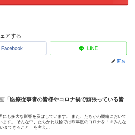
ェアする
Facebook
LINE
匿名
画「医療従事者の皆様やコロナ禍で頑張っている皆
界にも多大な影響を及ぼしています。 また、たちかわ競輪において
います。 そんな中、たちかわ競輪では昨年度のコロナを「＃みんな
いまできること」を考え...