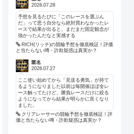
2026.07.28
予想を見るたびに「このレースを選ぶん
だ」って思う自分なら絶対買わなかったレ
ースで結果が出ると、まだまだ固定観念が
強かったんだなと実感する
RICH(リッチ)の競輪予想を徹底検証！評価
と当たらない噂・詐欺疑惑は真実か？
匿名
2026.07.27
ここ使い始めてから「見送る勇気」が持て
るようになりました以前は毎開催ほぼ全レ
ース触ってたけど、勝負レースだけに絞る
ようになってから結果が明らかに良くなり
ました。
クリアレーサーの競輪予想を徹底検証！評
価と当たらない噂・詐欺疑惑は真実か？