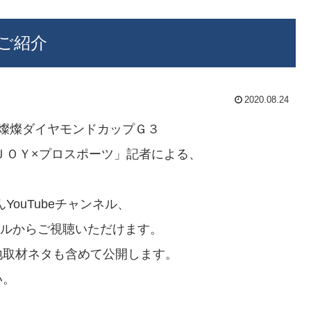
ご紹介
2020.08.24
燦燦ダイヤモンドカップＧ３
ＪＯＹ×プロスポーツ」記者による、
ouTubeチャンネル、
ンネルからご視聴いただけます。
地取材ネタも含めて公開します。
い。