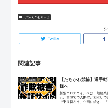
公式からのお知らせ
シ
Twitter
関連記事
【たちかわ競輪】選手動
公式からのお知らせ
様へ」
新型コロナウイルスは、競輪業
も、無観客での開催が相次いで
で乗り切ろう」企画に続き、 「