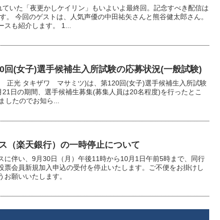
されていた「夜更かしケイリン」もいよいよ最終回。記念すべき配信は
なります。 今回のゲストは、人気声優の中田祐矢さんと熊谷健太郎さん。
も紹介します。 1...
0回(女子)選手候補生入所試験の応募状況(一般試験)
 正光 タキザワ マサミツ)は、第120回(女子)選手候補生入所試験
月21日の期間、選手候補生募集(募集人員は20名程度)を行ったとこ
したのでお知ら...
ス（楽天銀行）の一時停止について
に伴い、9月30日（月）午後11時から10月1日午前5時まで、同行
投票会員新規加入申込の受付を停止いたします。ご不便をお掛けし
うお願いいたします。