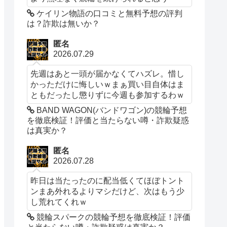
ケイリン物語の口コミと無料予想の評判
は？詐欺は無いか？
匿名
2026.07.29
先週はあと一頭が届かなくてハズレ。惜し
かっただけに悔しいｗまぁ買い目自体はま
ともだったし懲りずに今週も参加するわｗ
BAND WAGON(バンドワゴン)の競輪予想
を徹底検証！評価と当たらない噂・詐欺疑惑
は真実か？
匿名
2026.07.28
昨日は当たったのに配当低くてほぼトント
ンまあ外れるよりマシだけど、次はもう少
し荒れてくれｗ
競輪スパークの競輪予想を徹底検証！評価