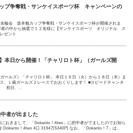
ップ争奪戦・サンケイスポーツ杯 キャンペーンの
) 名輪会 坂本勉カップ争奪戦・サンケイスポーツ杯が開催されま
解者の中から抽選で１２名様に【サンケイスポーツ オリジナル ス
プレゼント
】本日から開催！「チャリロト杯」（ガールズ開
（ガールズ）「チャリロト杯」 本日１６日（火）から１８日（木）ま
ース、Ｌ級ガールズ２レースでおおくりします！ ■スピードチャンネ
 初日、...
に的中者が出ました
日におきまして、「Dokanto！4two」に的中者がでましたのでお知ら
kanto！4two 4口 3194万5340円 なお、「Dokanto！7」は...