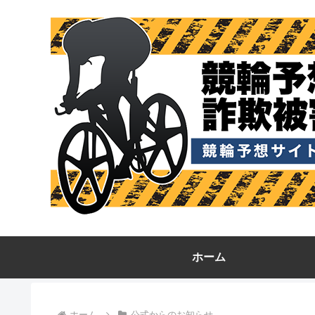
ホーム
ホーム
公式からのお知らせ