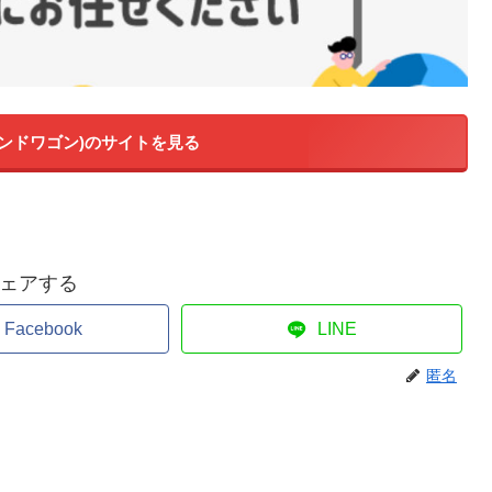
(バンドワゴン)のサイトを見る
ェアする
Facebook
LINE
匿名