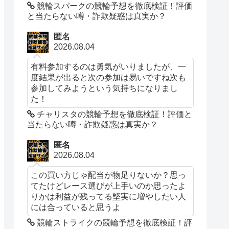
競輪スパークの競輪予想を徹底検証！評価
と当たらない噂・詐欺疑惑は真実か？
匿名
2026.08.04
有料参加するのは勇気がいりましたが、一
度結果が出ると次の参加は易いですね次も
参加してみようという気持ちになりまし
た！
チャリスタの競輪予想を徹底検証！評価と
当たらない噂・詐欺疑惑は真実か？
匿名
2026.08.04
この買い方じゃ配当が物足りないか？思っ
てたけどレース選びが上手いのか思ったよ
りかは利益が残ってる堅実に増やしたい人
には合っていると思うよ
競輪ストライクの競輪予想を徹底検証！評