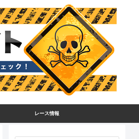
レース情報