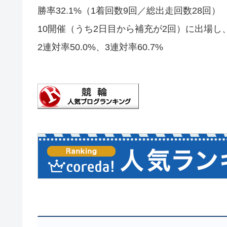
勝率32.1%（1着回数9回／総出走回数28回）
10開催（うち2日目から補充が2回）に出場し、
2連対率50.0%、3連対率60.7%