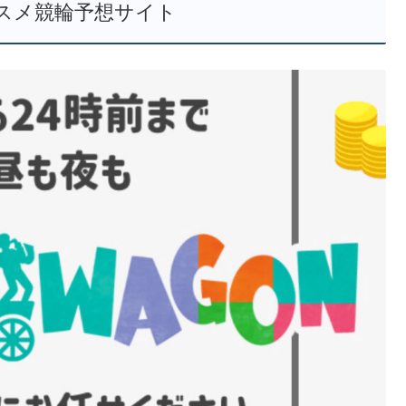
スメ競輪予想サイト