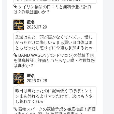
ケイリン物語の口コミと無料予想の評判
は？詐欺は無いか？
匿名
2026.07.29
先週はあと一頭が届かなくてハズレ。惜し
かっただけに悔しいｗまぁ買い目自体はま
ともだったし懲りずに今週も参加するわｗ
BAND WAGON(バンドワゴン)の競輪予想
を徹底検証！評価と当たらない噂・詐欺疑惑
は真実か？
匿名
2026.07.28
昨日は当たったのに配当低くてほぼトント
ンまあ外れるよりマシだけど、次はもう少
し荒れてくれｗ
競輪スパークの競輪予想を徹底検証！評価