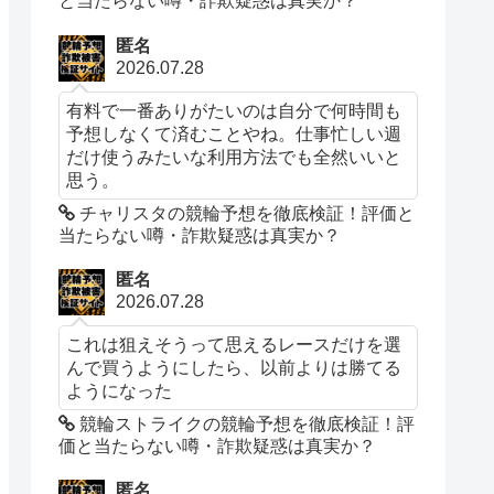
と当たらない噂・詐欺疑惑は真実か？
匿名
2026.07.28
有料で一番ありがたいのは自分で何時間も
予想しなくて済むことやね。仕事忙しい週
だけ使うみたいな利用方法でも全然いいと
思う。
チャリスタの競輪予想を徹底検証！評価と
当たらない噂・詐欺疑惑は真実か？
匿名
2026.07.28
これは狙えそうって思えるレースだけを選
んで買うようにしたら、以前よりは勝てる
ようになった
競輪ストライクの競輪予想を徹底検証！評
価と当たらない噂・詐欺疑惑は真実か？
匿名