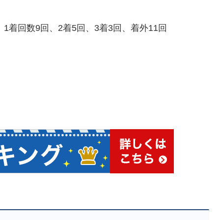
1着回数9回、2着5回、3着3回、着外11回