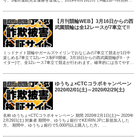
り、3場所連続完全優勝を達成し、2019年6月16日付でA級2班へ特別昇班
いたしますのでお知ら...
【月刊競輪WEB】3月16日からの西
公式からのお知らせ
武園競輪は全12レースが7車立て!!
ミッドナイト競輪やガールズケイリンでおなじみの7車立て競走が1日中
楽しめる7車立て12レース制FII開催。3月16日からの西武園競輪(FII・ナ
イター)で、全12レース7車立て競走が行われます。確率的には当てやすい
(!?)7車立て競走をお楽...
ゆうちょ×CTCコラボキャンペーン
公式からのお知らせ
2020/02/01(土)～2020/02/29(土)
名称 ゆうちょ×CTCコラボキャンペーン 期間 2020年2月1日(土)〜 2020年
2月29日(土) 対象者 期間中、ゆうちょ銀行でKEIRIN.JPに新規加入した
方。 期間中、ゆうちょ銀行で5,000円以上購入した方。 ...