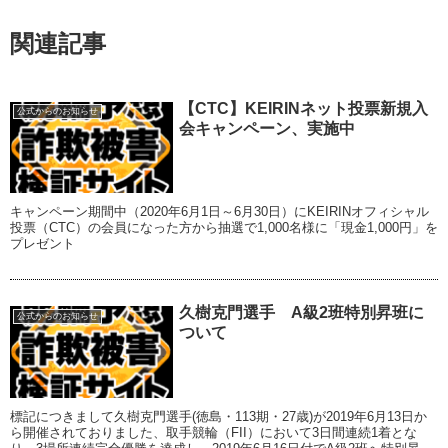
関連記事
【CTC】KEIRINネット投票新規入
公式からのお知らせ
会キャンペーン、実施中
キャンペーン期間中（2020年6月1日～6月30日）にKEIRINオフィシャル
投票（CTC）の会員になった方から抽選で1,000名様に「現金1,000円」を
プレゼント
久樹克門選手 A級2班特別昇班に
公式からのお知らせ
ついて
標記につきまして久樹克門選手(徳島・113期・27歳)が2019年6月13日か
ら開催されておりました、取手競輪（FII）において3日間連続1着とな