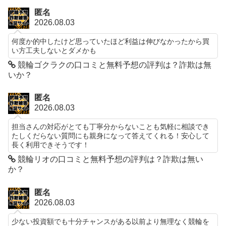
匿名
2026.08.03
何度か的中したけど思っていたほど利益は伸びなかったから買
い方工夫しないとダメかも
競輪ゴクラクの口コミと無料予想の評判は？詐欺は無
いか？
匿名
2026.08.03
担当さんの対応がとても丁寧分からないことも気軽に相談でき
たしくだらない質問にも親身になって答えてくれる！安心して
長く利用できそうです！
競輪リオの口コミと無料予想の評判は？詐欺は無い
か？
匿名
2026.08.03
少ない投資額でも十分チャンスがある以前より無理なく競輪を