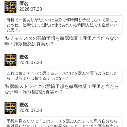
匿名
2026.07.28
有料で一番ありがたいのは自分で何時間も予想しなくて済むこ
とやね。仕事忙しい週だけ使うみたいな利用方法でも全然いい
と思う。
チャリスタの競輪予想を徹底検証！評価と当たらない
噂・詐欺疑惑は真実か？
匿名
2026.07.28
これは狙えそうって思えるレースだけを選んで買うようにした
ら、以前よりは勝てるようになった
競輪ストライクの競輪予想を徹底検証！評価と当たら
ない噂・詐欺疑惑は真実か？
匿名
2026.07.28
予想を見るたびに「このレースを選ぶんだ」って思う自分なら
絶対買わなかったレースで結果が出ると、まだまだ固定観念が