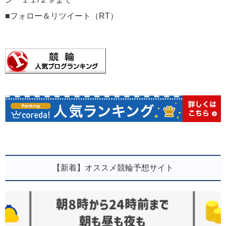
■フォロー＆リツイート（RT）
【新着】オススメ競輪予想サイト