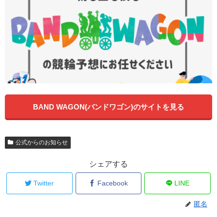
BAND WAGON(バンドワゴン)のサイトを見る
公式からのお知らせ
シェアする
Twitter
Facebook
LINE
匿名