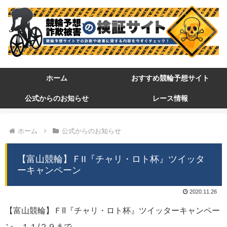
ホーム
おすすめ競輪予想サイト
公式からのお知らせ
レース情報
ホーム
公式からのお知らせ
【富山競輪】ＦII『チャリ・ロト杯』ツイッタ
ーキャンペーン
2020.11.26
【富山競輪】ＦII『チャリ・ロト杯』ツイッターキャンペー
ン １１/２９まで