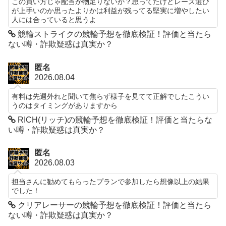
この買い方じゃ配当が物足りないか？思ってたけどレース選び
が上手いのか思ったよりかは利益が残ってる堅実に増やしたい
人には合っていると思うよ
競輪ストライクの競輪予想を徹底検証！評価と当たら
ない噂・詐欺疑惑は真実か？
匿名
2026.08.04
有料は先週外れと聞いて焦らず様子を見てて正解でしたこうい
うのはタイミングがありますから
RICH(リッチ)の競輪予想を徹底検証！評価と当たらな
い噂・詐欺疑惑は真実か？
匿名
2026.08.03
担当さんに勧めてもらったプランで参加したら想像以上の結果
でした！
クリアレーサーの競輪予想を徹底検証！評価と当たら
ない噂・詐欺疑惑は真実か？