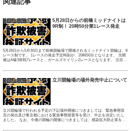
関連記事
5月28日からの前橋ミッドナイトは
公式からのお知らせ
9R制！ 20時50分第1レース発走
5月28日から5月30日まで前橋競輪場で開催されるミッドナイト競輪は、9
レース制です。 1レースの発走予定時刻が、20時50分となります。 当開
催はA級3班戦7レースと、ガールズケイリン2レースとなります。 注目選
手をご紹介します。 ※競...
立川競輪場の場外発売中止について
公式からのお知らせ
立川競輪場で行われる予定の下記場外開催につきましては、緊急事態宣
言の発出及び東京都における緊急事態措置等を受け、中止を決定いたし
ました。 なお、今後の競輪の開催につきましては、感染拡大防止策を踏
まえ、関係各所と調整の上、あらためてお知らせい...