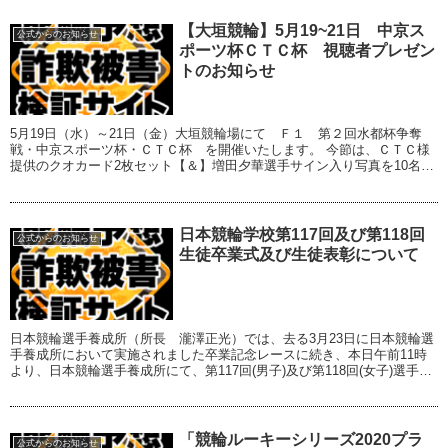
【大垣競輪】5月19~21日 中京ス
公式からのお知らせ
ポーツ杯ＣＴＣ杯 視聴者プレゼン
トのお知らせ
5月19日（水）～21日（金）大垣競輪場にて Ｆ１ 第２回水都杯争奪
戦・中京スポーツ杯・ＣＴＣ杯 を開催いたします。 今節は、ＣＴＣ様
提供のクオカード2枚セット【＆】増田夕華選手サイン入り写真を10名様
にプレゼント。 番組内に出てくる問題の...
日本競輪学校第117回及び第118回
公式からのお知らせ
生徒卒業式及び生徒表彰について
日本競輪選手養成所（所長 瀧澤正光）では、去る3月23日に日本競輪選
手養成所において実施されました卒業記念レースに続き、本日午前11時
より、日本競輪選手養成所にて、第117回(男子)及び第118回(女子)選手候
補生卒業式を挙行いたしました。...
「競輪ルーキーシリーズ2020プラ
公式からのお知らせ