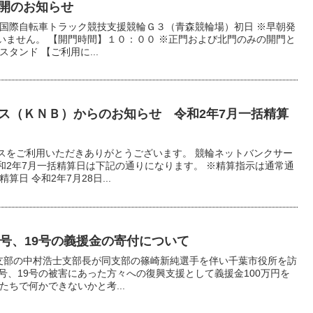
開のお知らせ
 国際自転車トラック競技支援競輪Ｇ３（青森競輪場）初日 ※早朝発
いません。 【開門時間】１０：００ ※正門および北門のみの開門と
タンド 【ご利用に...
ス（ＫＮＢ）からのお知らせ 令和2年7月一括精算
スをご利用いただきありがとうございます。 競輪ネットバンクサー
和2年7月一括精算日は下記の通りになります。 ※精算指示は通常通
日 令和2年7月28日...
5号、19号の義援金の寄付について
葉支部の中村浩士支部長が同支部の篠崎新純選手を伴い千葉市役所を訪
号、19号の被害にあった方々への復興支援として義援金100万円を
たちで何かできないかと考...