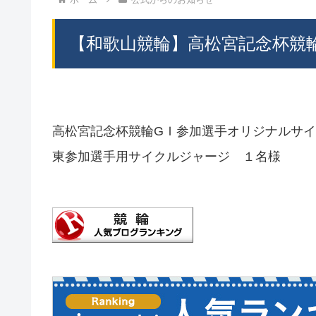
【和歌山競輪】高松宮記念杯競
高松宮記念杯競輪GＩ参加選手オリジナルサ
東参加選手用サイクルジャージ １名様