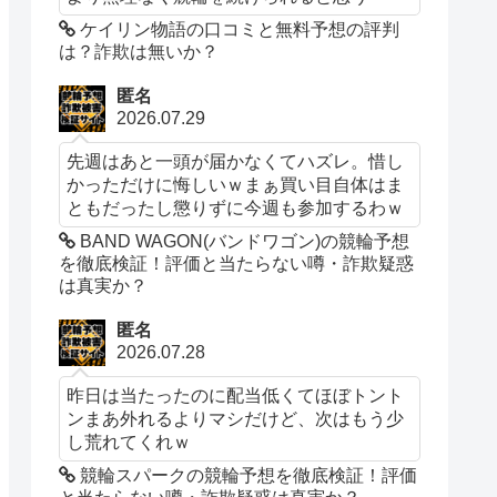
ケイリン物語の口コミと無料予想の評判
は？詐欺は無いか？
匿名
2026.07.29
先週はあと一頭が届かなくてハズレ。惜し
かっただけに悔しいｗまぁ買い目自体はま
ともだったし懲りずに今週も参加するわｗ
BAND WAGON(バンドワゴン)の競輪予想
を徹底検証！評価と当たらない噂・詐欺疑惑
は真実か？
匿名
2026.07.28
昨日は当たったのに配当低くてほぼトント
ンまあ外れるよりマシだけど、次はもう少
し荒れてくれｗ
競輪スパークの競輪予想を徹底検証！評価