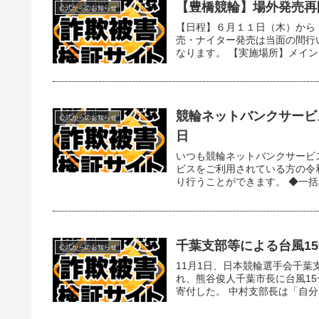
【豊橋競輪】場外発売再
公式からのお知らせ
【日程】６月１１日（木）から
売・ナイター発売は当面の間行
なります。 【実施場所】メインス
競輪ネットバンクサービ
公式からのお知らせ
日
いつも競輪ネットバンクサービ
ビスをご利用されている方の令
り行うことができます。 ◆一括精算
千葉支部等による台風1
公式からのお知らせ
11月1日、日本競輪選手会千
れ、熊谷俊人千葉市長に台風15
寄付した。 中村支部長は「自分