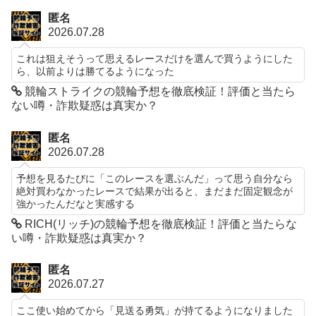
匿名
2026.07.28
これは狙えそうって思えるレースだけを選んで買うようにした
ら、以前よりは勝てるようになった
競輪ストライクの競輪予想を徹底検証！評価と当たら
ない噂・詐欺疑惑は真実か？
匿名
2026.07.28
予想を見るたびに「このレースを選ぶんだ」って思う自分なら
絶対買わなかったレースで結果が出ると、まだまだ固定観念が
強かったんだなと実感する
RICH(リッチ)の競輪予想を徹底検証！評価と当たらな
い噂・詐欺疑惑は真実か？
匿名
2026.07.27
ここ使い始めてから「見送る勇気」が持てるようになりました