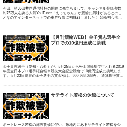
今回、第36回共同通信社杯の開催に先立ちまして、チャンネル登録者数
約76万人を誇る人気YouTuber「えっちゃん」が競輪に興味があるとのこ
となのでインターネットでの車券投票に初挑戦しました！ 競輪初心者で
あるえっちゃんがプロの言うとお...
【月刊競輪WEB】金子貴志選手全
公式からのお知らせ
プロでの10億円達成に挑戦
金子貴志選手（愛知・75期）が、5月25日から松山競輪場で行われる2019
年度全日本プロ選手権自転車競技大会記念競輪で10億円達成に挑戦しま
す。 5月23日現在の金子選手の賞金額は、999,988,088円。 通算獲得賞金
1位は、神山雄一郎...
サテライト若松の休館について
公式からのお知らせ
ボートレース若松の施設改修に伴い、敷地内にあるサテライト若松を令