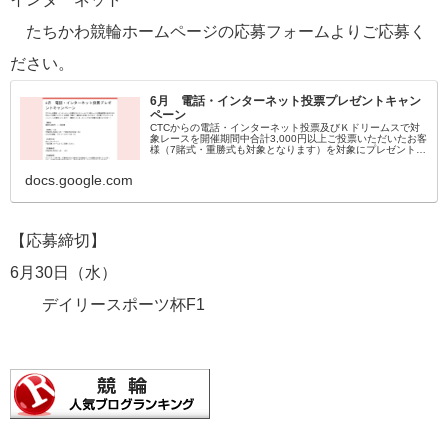
たちかわ競輪ホームページの応募フォームよりご応募く
ださい。
6月 電話・インターネット投票プレゼントキャン
ペーン
CTCからの電話・インターネット投票及びＫドリームスで対
象レースを開催期間中合計3,000円以上ご投票いただいたお客
様（7賭式・重勝式も対象となります）を対象にプレゼントキ
ャンペーンを実施いたします！（事前にインターネットでの
ご応募が必要となります。）【賞品】現金10,000円 × 30
docs.google.com
名様 【対象レース】令和3年6月...
【応募締切】
6月30日（水）
デイリースポーツ杯F1