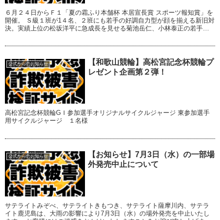
６月２４日からＦ１「夏の霜ふり本舗杯 本居宣長賞 スポーツ報知賞」を
開催。 Ｓ級１班が1４名、２班にも若手の好調自力型が顔を揃える新旧対
決。実績上位の松坂洋平に急成長を見せる菊池岳仁、小林泰正の若手関
東勢が挑む。 【レース情報】 ＣＨＵＢ...
【和歌山競輪】高松宮記念杯競輪プ
公式からのお知らせ
レゼント企画第２弾！
高松宮記念杯競輪GＩ参加選手オリジナルサイクルジャージ 東参加選手
用サイクルジャージ １名様
【お知らせ】7月3日（水）の一部場
公式からのお知らせ
外発売中止について
サテライトみぞべ、サテライトきもつき、サテライト薩摩川内、サテラ
イト鹿児島は、大雨の影響により7月3日（水）の場外発売を中止いたし