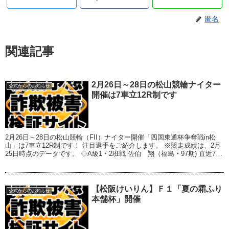
匿名
関連記事
2月26日～28日の松山競輪ナイター
公式からのお知らせ
開催は7車立12R制です
2月26日～28日の松山競輪（FII）ナイター開催「四国東通杯争奪戦in松
山」は7車立12R制です！ 注目選手をご紹介します。 ※競走成績は、2月
25日時点のデータです。 ◇A級1・2班戦 佐伯 翔（福島・97期) 直近7場
所連続で...
【松阪けいりん】Ｆ１「夏の霜ふり
公式からのお知らせ
本舗杯」開催