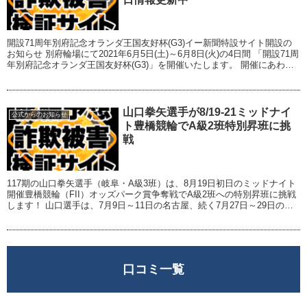
開設71周年別府記念オランダ王国友好杯(G3)イー新聞特設サイト開設の
お知らせ 別府輪場にて2021年6月5日(土)～6月8日(火)の4日間 「開設71周
年別府記念オランダ王国友好杯(G3)」を開催いたします。 開催にあわせ
て、...
山口拳矢選手が8/19-21ミッドナイ
公式からのお知らせ
ト豊橋競輪でA級2班特別昇班に挑
戦
117期の山口拳矢選手（岐阜・A級3班）は、8月19日初日のミッドナイト
開催豊橋競輪（FII）オッズパーク賞争奪戦でA級2班への特別昇班に挑戦
します！ 山口選手は、7月9日～11日の名古屋、続く7月27日～29日の四
日市にて完全優勝を果たし...
口コミ一覧