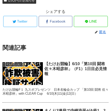
公式からのお知らせ
シェアする
Twitter
Facebook
LINE
匿名
関連記事
【たけお競輪】6/10「第10回 闘将
公式からのお知らせ
佐々木昭彦杯」（F1）1日目必見情
報
たけお競輪F１ 九スポプレゼンツ 日本名輪会カップ 「第10回 闘将 佐々
木昭彦杯」with CLEAR Cup 6/10(木)11(金)12(日）
まくり3連発で寺崎浩平がA級1、2