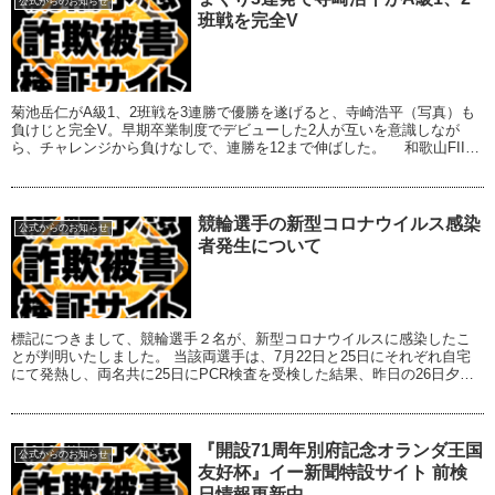
公式からのお知らせ
班戦を完全V
菊池岳仁がA級1、2班戦を3連勝で優勝を遂げると、寺崎浩平（写真）も
負けじと完全V。早期卒業制度でデビューした2人が互いを意識しなが
ら、チャレンジから負けなしで、連勝を12まで伸ばした。 和歌山FII、
奈良FII、四日市FIIと中部、近畿...
競輪選手の新型コロナウイルス感染
公式からのお知らせ
者発生について
標記につきまして、競輪選手２名が、新型コロナウイルスに感染したこ
とが判明いたしました。 当該両選手は、7月22日と25日にそれぞれ自宅
にて発熱し、両名共に25日にPCR検査を受検した結果、昨日の26日夕方
に「陽性」と判明しました。現在は両...
『開設71周年別府記念オランダ王国
公式からのお知らせ
友好杯』イー新聞特設サイト 前検
日情報更新中