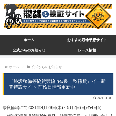
ホーム
おすすめ競輪予想サイト
公式からのお知らせ
レース情報
ホーム
公式からのお知らせ
『施設整備等協賛競輪in奈良 秋篠賞』イー新
聞特設サイト 前検日情報更新中
2021.04.28
奈良輪場にて2021年4月29日(木)～5月2日(日)の4日間
「施設整備等協賛競輪in奈良 秋篠賞(G3)」を開催いたしま