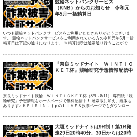
競輪ネットバンクサービス
公式からのお知らせ
（KNB）からのお知らせ 令和元
年5月一括精算日
いつも競輪ネットバンクサービスをご利用いただきありがとうございま
す。 競輪ネットバンクサービスをご利用されている方の令和元年5月一括
精算日は下記の通りになります。 ※精算指示は通常通り行うことができ
ます。 ◆一括精算日 令和元年5月29日(...
『奈良ミッドナイト ＷＩＮＴＩＣ
公式からのお知らせ
ＫＥＴ杯』競輪研究予想情報配信中
奈良ミッドナイト競輪 ＷＩＮＴＩＣＫＥＴ杯（8/9～8/11） 専門紙「競
輪研究」予想情報をホームページで無料配信中！ 通常版に加え、縦版も
あります♪ ＫＥＩＲＩＮ．ｊｐのＬＩＶＥ＆投票ページでもダウンロード
いただけます♪
大垣ミッドナイトは9R制！第1R発
公式からのお知らせ
走29日20時40分、30日からは20時