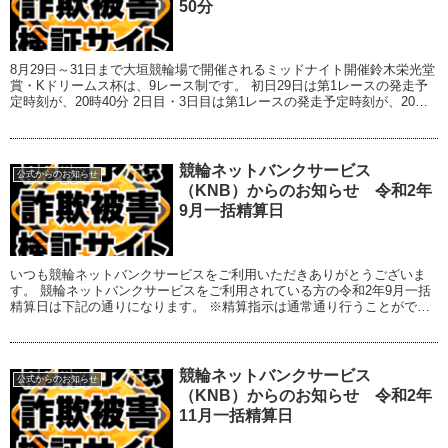
50分
8月29日～31日まで大垣競輪場で開催されるミッドナイト開催鈴木栄光堂
賞・Kドリームス杯は、9レース制です。 初日29日は第1レースの発走予
定時刻が、20時40分 2日目・3日目は第1レースの発走予定時刻が、20時
50分 となりますのでご注...
競輪ネットバンクサービス
公式からのお知らせ
（KNB）からのお知らせ 令和2年
9月一括精算日
いつも競輪ネットバンクサービスをご利用いただきありがとうございま
す。 競輪ネットバンクサービスをご利用されている方の令和2年9月一括
精算日は下記の通りになります。 ※精算指示は通常通り行うことができ
ます。 ◆一括精算日 令和2年9月23日...
競輪ネットバンクサービス
公式からのお知らせ
（KNB）からのお知らせ 令和2年
11月一括精算日